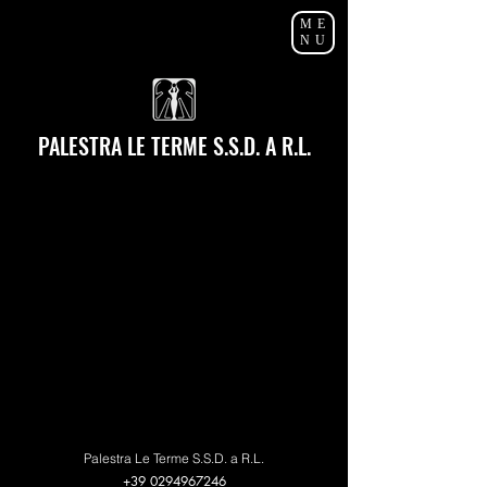
ME
NU
PALESTRA LE TERME S.S.D. A R.L.
Palestra Le Terme S.S.D. a R.L.
+39 0294967246